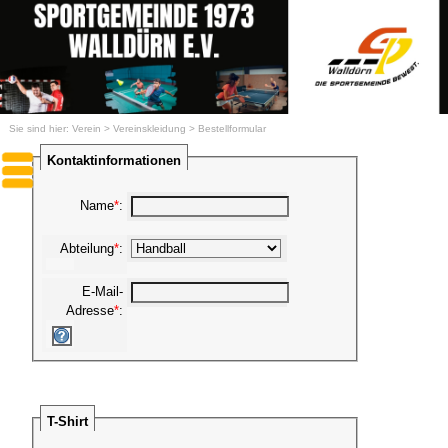
Sie sind hier:
Verein
>
Vereinskleidung
>
Bestellformular
Kontaktinformationen
Name
*
:
Abteilung
*
:
E-Mail-
Adresse
*
:
T-Shirt