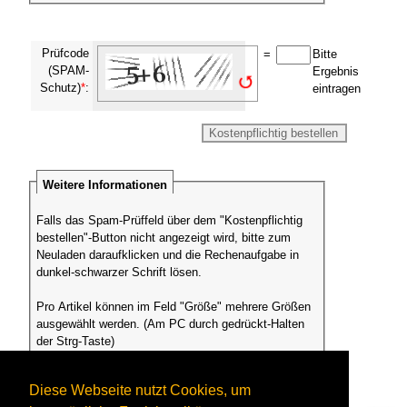
Prüfcode
=
Bitte
(SPAM-
Ergebnis
Schutz)
*
:
eintragen
Weitere Informationen
Falls das Spam-Prüffeld über dem "Kostenpflichtig
bestellen"-Button nicht angezeigt wird, bitte zum
Neuladen daraufklicken und die Rechenaufgabe in
dunkel-schwarzer Schrift lösen.
Pro Artikel können im Feld "Größe" mehrere Größen
ausgewählt werden. (Am PC durch gedrückt-Halten
der Strg-Taste)
Die Anzahl bezieht sich dann auf alle Größen.
Sollten unterschiedliche Größen in unterschiedlichen
Diese Webseite nutzt Cookies, um
Bestellmengen gewünscht sein (bspw. 1x Gr. L und 2