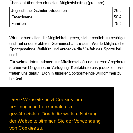
Übersicht über den aktuellen Mitgliedsbeitrag (pro Jahr):
Jugendliche, Schüler, Studenten
26 €
Erwachsene
50 €
Familien
75 €
Wir möchten allen die Möglichkeit geben, sich sportlich zu betätigen
und Teil unserer aktiven Gemeinschaft zu sein. Werde Mitglied der
Sportgemeinde Walldürn und entdecke die Vielfalt des Sports bei
uns!
Für weitere Informationen zur Mitgliedschaft und unseren Angeboten
stehen wir Dir gerne zur Verfügung. Kontaktiere uns jederzeit – wir
freuen uns darauf, Dich in unserer Sportgemeinde willkommen zu
heißen!
Hier können sie mit uns Kontakt aufnehmen:
Kontakt
Diese Webseite nutzt Cookies, um
bestmögliche Funktionalität zu
Weiterführende Dokumente:
gewährleisten. Durch die weitere Nutzung
Download des Beitrittsformulars
der Webseite stimmen Sie der Verwendung
Download unserer Satzung
von Cookies zu.
Flyer SpG Walldürn