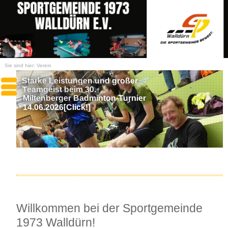
Sie sind hier:
Verein
Starke Leistungen und großer
Teamgeist beim 30.
Miltenberger Badminton-Turnier
14.06.2026[Click!]
Willkommen bei der Sportgemeinde
1973 Walldürn!