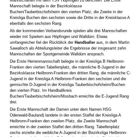
Mannschaften mit dem TSV Höpfingen zu berichten. Die Erste
Mannschaft belegte in der Bezirksklasse
Buchen/Tauberbischofsheim den vierten Platz, die Zweite in der
Kreisliga Buchen den sechsten sowie die Dritte in der Kreisklasse A
ebenfalls den sechsten Rang.
Ab der kommenden Verbandsrunde spielen alle drei Mannschaften
wieder mit Spielern aus Höpfingen und Walldürn. Etwas
umfangreicher fiel der Rückblick der
Handballer
aus, in dem Martin
Sawalloch als Abteilungsleiter die Ergebnisse der insgesamt zehn
Mannschaften der Sportgemeinde Walldürn ansprach.
Die Erste Herrenmannschaft belegte in der Kreisliga B Heilbronn-
Franken den vierten Tabellenplatz, die männliche B-Jugend in der
Bezirksklasse Heilbronn-Franken den dritten Rang, die männliche C-
Jugend in der Kreisliga A Heilbronn-Franken den sechsten und die
gemischte D-Jugend in der Kreisliga Tauberbischofsheim/Buchen
den vierten Platz. Im Handballkreis
Buchen/Tauberbischofsheim/Mosbach erreichte die E-Jugend Rang
drei.
Die Erste Mannschaft der Damen unter dem Namen HSG
Odenwald-Bauland) landete in der ersten Staffel der Kreisliga A
Heilbronn-Franken den zweiten Platz, die Zweite Mannschaft
erreichte in der zweiten Staffel den dritten Rang. Tabellenplatz
sechs erzielte die weibliche A-Jugend in der Bezirksliga Heilbronn-