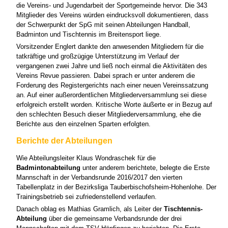
die Vereins- und Jugendarbeit der Sportgemeinde hervor. Die 343
Mitglieder des Vereins würden eindrucksvoll dokumentieren, dass
der Schwerpunkt der SpG mit seinen Abteilungen Handball,
Badminton und Tischtennis im Breitensport liege.
Vorsitzender Englert dankte den anwesenden Mitgliedern für die
tatkräftige und großzügige Unterstützung im Verlauf der
vergangenen zwei Jahre und ließ noch einmal die Aktivitäten des
Vereins Revue passieren. Dabei sprach er unter anderem die
Forderung des Registergerichts nach einer neuen Vereinssatzung
an. Auf einer außerordentlichen Mitgliederversammlung sei diese
erfolgreich erstellt worden. Kritische Worte äußerte er in Bezug auf
den schlechten Besuch dieser Mitgliederversammlung, ehe die
Berichte aus den einzelnen Sparten erfolgten.
Berichte der Abteilungen
Wie Abteilungsleiter Klaus Wondraschek für die
Badmintonabteilung
unter anderem berichtete, belegte die Erste
Mannschaft in der Verbandsrunde 2016/2017 den vierten
Tabellenplatz in der Bezirksliga Tauberbischofsheim-Hohenlohe. Der
Trainingsbetrieb sei zufriedenstellend verlaufen.
Danach oblag es Mathias Gramlich, als Leiter der
Tischtennis-
Abteilung
über die gemeinsame Verbandsrunde der drei