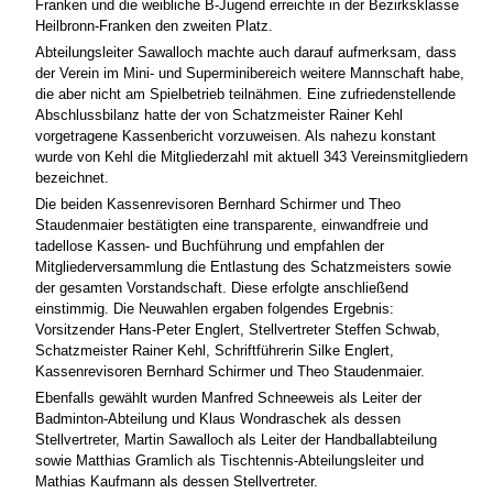
Franken und die weibliche B-Jugend erreichte in der Bezirksklasse
Heilbronn-Franken den zweiten Platz.
Abteilungsleiter Sawalloch machte auch darauf aufmerksam, dass
der Verein im Mini- und Superminibereich weitere Mannschaft habe,
die aber nicht am Spielbetrieb teilnähmen. Eine zufriedenstellende
Abschlussbilanz hatte der von Schatzmeister Rainer Kehl
vorgetragene Kassenbericht vorzuweisen. Als nahezu konstant
wurde von Kehl die Mitgliederzahl mit aktuell 343 Vereinsmitgliedern
bezeichnet.
Die beiden Kassenrevisoren Bernhard Schirmer und Theo
Staudenmaier bestätigten eine transparente, einwandfreie und
tadellose Kassen- und Buchführung und empfahlen der
Mitgliederversammlung die Entlastung des Schatzmeisters sowie
der gesamten Vorstandschaft. Diese erfolgte anschließend
einstimmig. Die Neuwahlen ergaben folgendes Ergebnis:
Vorsitzender Hans-Peter Englert, Stellvertreter Steffen Schwab,
Schatzmeister Rainer Kehl, Schriftführerin Silke Englert,
Kassenrevisoren Bernhard Schirmer und Theo Staudenmaier.
Ebenfalls gewählt wurden Manfred Schneeweis als Leiter der
Badminton-Abteilung und Klaus Wondraschek als dessen
Stellvertreter, Martin Sawalloch als Leiter der Handballabteilung
sowie Matthias Gramlich als Tischtennis-Abteilungsleiter und
Mathias Kaufmann als dessen Stellvertreter.