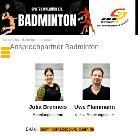
Sie sind hier:
Badminton
>
Kontakt
Ansprechpartner Badminton
Julia Brenneis
Uwe Flammann
Abteilungsleiterin
stellv. Abteilungsleiter
E-Mail:
badminton(at)spg-wallduern.de